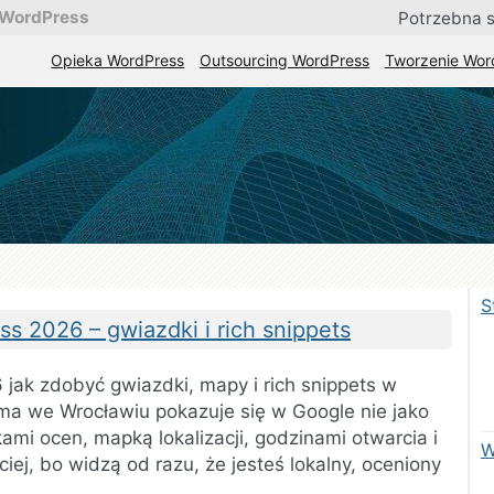
 WordPress
Potrzebna 
Opieka WordPress
Outsourcing WordPress
Tworzenie Wor
lna pomoc i stała obsługa stron WordPress
.
a
cja
S
 2026 – gwiazdki i rich snippets
ak zdobyć gwiazdki, mapy i rich snippets w
ma we Wrocławiu pokazuje się w Google nie jako
kami ocen, mapką lokalizacji, godzinami otwarcia i
W
ściej, bo widzą od razu, że jesteś lokalny, oceniony