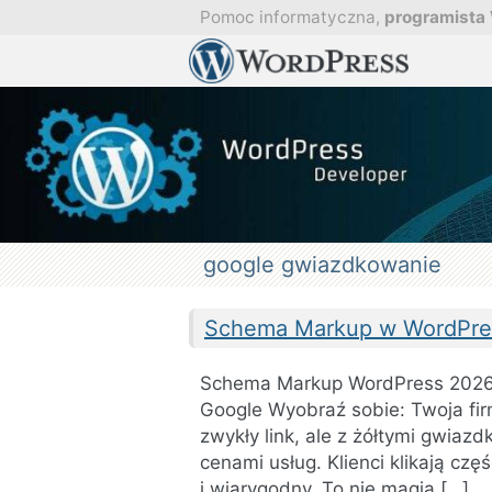
Przejdź
Pomoc informatyczna,
programista
do
Pomoc
treści
Profesjona
w
obsłudze
i
aktualizacji
strony
WordPress
Aktualizacj
i
optymaliza
stron.
google gwiazdkowanie
Schema Markup w WordPress
Schema Markup WordPress 2026 j
Google Wyobraź sobie: Twoja fir
zwykły link, ale z żółtymi gwiazd
cenami usług. Klienci klikają czę
i wiarygodny. To nie magia […]