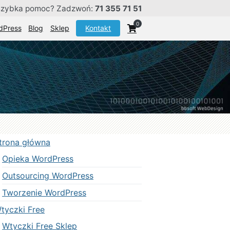
szybka pomoc? Zadzwoń:
71 355 71 51
0
dPress
Blog
Sklep
Kontakt
trona główna
Opieka WordPress
Outsourcing WordPress
Tworzenie WordPress
tyczki Free
Wtyczki Free Sklep