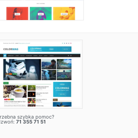
rzebna szybka pomoc?
dzwoń:
71 355 71 51