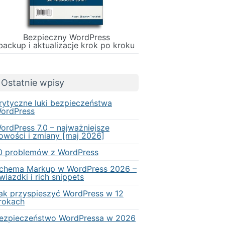
Bezpieczny WordPress
backup i aktualizacje krok po kroku
Ostatnie wpisy
rytyczne luki bezpieczeństwa
ordPress
ordPress 7.0 – najważniejsze
owości i zmiany [maj 2026]
0 problemów z WordPress
chema Markup w WordPress 2026 –
wiazdki i rich snippets
ak przyspieszyć WordPress w 12
rokach
ezpieczeństwo WordPressa w 2026