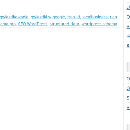
U
,
,
,
,
O
 gwiazdkowanie
gwiazdki w google
json-ld
localbusiness
rich
,
,
,
hema pro
SEO WordPress
structured data
wordpress schema
B
K
K
O
O
S
B