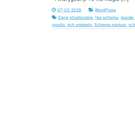
07-02-2026
WordPress
,
,
Dane strukturalne
faq schema
google
,
,
,
results
rich snippets
Schema markup
sc