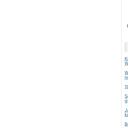
K
W
W
n
1
S
g
J
k
B