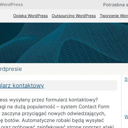
 WordPress
Potrzebna 
Opieka WordPress
Outsourcing WordPress
Tworzenie Wor
lna pomoc i stała obsługa stron WordPress
.
a
cja
rdpresie
S
larz kontaktowy
ess wysyłany przez formularz kontaktowy?
wagi na dużą popularność – system Contact Form
ę i zaczyna przyciągać nowych odwiedzających,
W
 się botów. Automatyczne robaki będą wysyłać
oraz próbować zainfekować stronę poprzez ataki