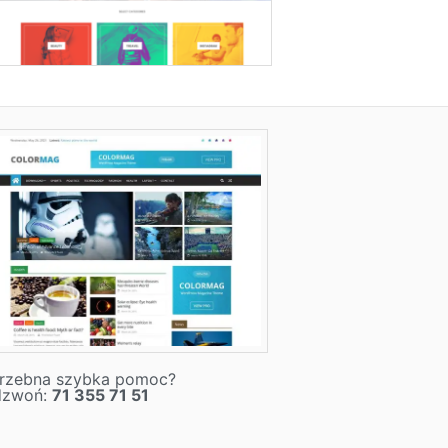
rzebna szybka pomoc?
dzwoń:
71 355 71 51