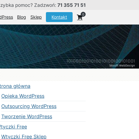
szybka pomoc? Zadzwoń:
71 355 71 51
0
dPress
Blog
Sklep
Kontakt
trona główna
Opieka WordPress
Outsourcing WordPress
Tworzenie WordPress
tyczki Free
Wtyczki Free Sklep