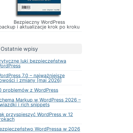
Bezpieczny WordPress
backup i aktualizacje krok po kroku
Ostatnie wpisy
rytyczne luki bezpieczeństwa
ordPress
ordPress 7.0 – najważniejsze
owości i zmiany [maj 2026]
0 problemów z WordPress
chema Markup w WordPress 2026 –
wiazdki i rich snippets
ak przyspieszyć WordPress w 12
rokach
ezpieczeństwo WordPressa w 2026