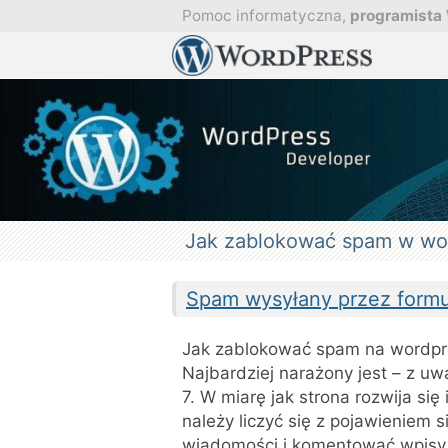
Przejdź
Pomoc informatyczna,
programista
do
Pomoc
treści
Profesjona
w
obsłudze
i
aktualizacji
strony
WordPress
Aktualizacj
i
optymaliza
stron.
Jak zablokować spam w wo
Spam wysyłany przez formu
Jak zablokować spam na wordpr
Najbardziej narażony jest – z u
7. W miarę jak strona rozwija si
należy liczyć się z pojawieniem
wiadomości i komentować wpisy 