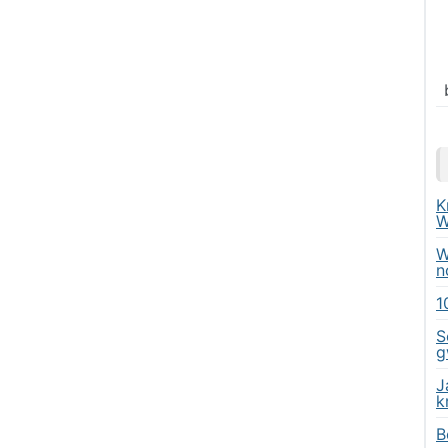
K
W
W
n
1
S
g
J
k
B