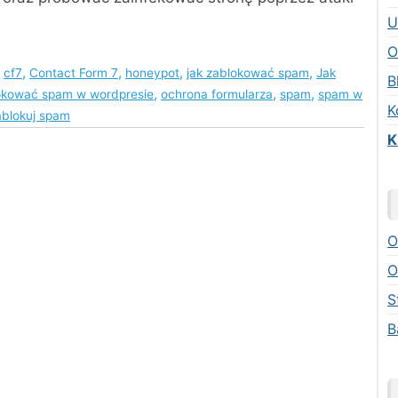
U
O
,
,
,
,
,
cf7
Contact Form 7
honeypot
jak zablokować spam
Jak
B
,
,
,
okować spam w wordpresie
ochrona formularza
spam
spam w
K
ablokuj spam
K
O
O
S
B