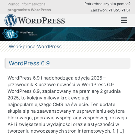
Przejdź
Potrzebna szybka pomoc?
Pomoc informatyczna,
do
programista WordPress
Zadzwoń:
71 355 71 51
treści
Pomoc
Profesjonalna pomoc i stała obsługa stron WordPress
w
obsłudze
i
aktualizacji
Współpraca WordPress
strony
WordPress.
Aktualizacja
i
WordPress 6.9
optymalizacja
stron.
WordPress 6.9 i nadchodząca edycja 2025 –
przewodnik Kluczowe nowości w WordPress 6.9
WordPress 6.9, zaplanowany na premierę 2 grudnia
2025, to kolejny milowy krok ewolucji
najpopularniejszego CMS na świecie. Ten update
skupia się na zaawansowanym usprawnieniu edytora
blokowego, poprawie współpracy zespołowej, rozwoju
API i zwiększeniu wydajności oraz elastyczności w
tworzeniu nowoczesnych stron internetowych. 1. […]