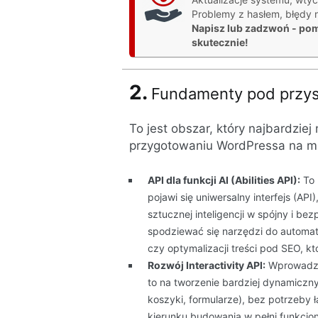
Problemy z hasłem, błędy na
Napisz lub zadzwoń - po
skutecznie!
2.
Fundamenty pod przysz
To jest obszar, który najbardzie
przygotowaniu WordPressa na ma
API dla funkcji AI (Abilities API):
To 
pojawi się uniwersalny interfejs (A
sztucznej inteligencji w spójny i b
spodziewać się narzędzi do autom
czy optymalizacji treści pod SEO, 
Rozwój Interactivity API:
Wprowadzon
to na tworzenie bardziej dynamiczny
koszyki, formularze), bez potrzeby 
kierunku budowania w pełni funkcjon