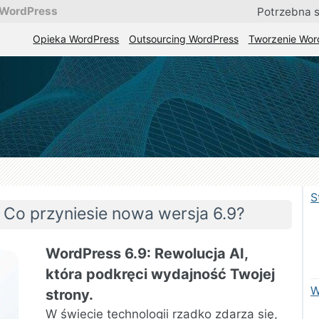
 WordPress
Potrzebna 
Opieka WordPress
Outsourcing WordPress
Tworzenie Wor
lna pomoc i stała obsługa stron WordPress
.
a
cja
S
 Co przyniesie nowa wersja 6.9?
WordPress 6.9: Rewolucja AI,
która podkręci wydajność Twojej
W
strony.
W świecie technologii rzadko zdarza się,