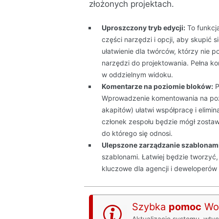
złożonych projektach.
Uproszczony tryb edycji:
To funkcja
części narzędzi i opcji, aby skupić s
ułatwienie dla twórców, którzy nie 
narzędzi do projektowania. Pełna k
w oddzielnym widoku.
Komentarze na poziomie bloków:
P
Wprowadzenie komentowania na poz
akapitów) ułatwi współpracę i elimi
członek zespołu będzie mógł zostaw
do którego się odnosi.
Ulepszone zarządzanie szablonami
szablonami. Łatwiej będzie tworzyć
kluczowe dla agencji i deweloperów
Szybka
pomoc
Wor
Aktualizacje systemu, wty