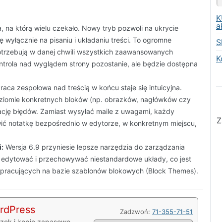
K
a
, na którą wielu czekało. Nowy tryb pozwoli na ukrycie
ię wyłącznie na pisaniu i układaniu treści. To ogromne
S
potrzebują w danej chwili wszystkich zaawansowanych
K
ontrola nad wyglądem strony pozostanie, ale będzie dostępna
raca zespołowa nad treścią w końcu staje się intuicyjna.
iomie konkretnych bloków (np. obrazków, nagłówków czy
nację błędów. Zamiast wysyłać maile z uwagami, każdy
Z
ić notatkę bezpośrednio w edytorze, w konkretnym miejscu,
:
Wersja 6.9 przyniesie lepsze narzędzia do zarządzania
, edytować i przechowywać niestandardowe układy, co jest
 pracujących na bazie szablonów blokowych (Block Themes).
dPress
Zadzwoń:
71-355-71-51
czek i kopie zapasowe.