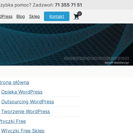
szybka pomoc? Zadzwoń:
71 355 71 51
0
dPress
Blog
Sklep
Kontakt
trona główna
Opieka WordPress
Outsourcing WordPress
Tworzenie WordPress
tyczki Free
Wtyczki Free Sklep