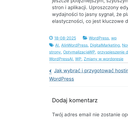
jeszcze potężniejszym, szybszym
stron i aplikacji. Uproszczony ed
wydajności to jasny sygnał, że pl
elastyczności, co jest kluczowe d
,
18-08-2025
WordPress
wp
,
,
,
AI
AIinWordPress
DigitalMarketing
No
,
,
strony
OptymalizacjaWP
przyspieszenie d
,
,
WordPressAI
WP
Zmiany w wordpresie
Jak wybrać i przygotować host
Nawigacja
WordPress
wpisu
Dodaj komentarz
Twój adres email nie zostanie o