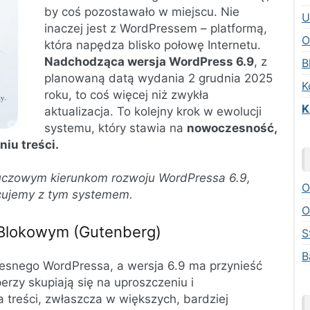
by coś pozostawało w miejscu. Nie
U
inaczej jest z WordPressem – platformą,
O
która napędza blisko połowę Internetu.
Nadchodząca wersja WordPress 6.9
, z
B
planowaną datą wydania 2 grudnia 2025
K
roku, to coś więcej niż zwykła
K
aktualizacja. To kolejny krok w ewolucji
systemu, który stawia na
nowoczesność,
niu treści.
kluczowym kierunkom rozwoju WordPressa 6.9,
O
acujemy z tym systemem.
O
 Blokowym (Gutenberg)
S
B
zesnego WordPressa, a wersja 6.9 ma przynieść
rzy skupiają się na uproszczeniu i
 treści, zwłaszcza w większych, bardziej