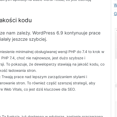
W
G
jakości kodu
ze nam zależy. WordPress 6.9 kontynuuje prace
ałały jeszcze szybciej.
iesienie minimalnej obsługiwanej wersji PHP do 7.4 to krok w
 PHP 7.4, choć nie najnowsze, jest dużo szybsze i
ji. To pokazuje, że deweloperzy stawiają na jakość kodu, co
kość ładowania stron.
:
Trwają prace nad lepszym zarządzaniem stylami i
rowanie stron. To również część szerszej strategii, aby
e Web Vitals, co jest dziś kluczowe dla SEO.
:
Ta funkcja, już dostępna w edytorze, zostanie rozszerzona