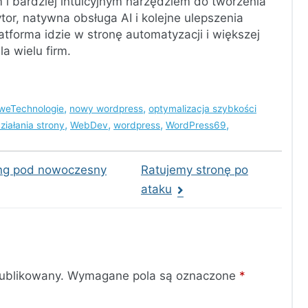
 i bardziej intuicyjnym narzędziem do tworzenia
ytor, natywna obsługa AI i kolejne ulepszenia
atforma idzie w stronę automatyzacji i większej
la wielu firm.
,
,
weTechnologie
nowy wordpress
optymalizacja szybkości
,
,
,
,
ziałania strony
WebDev
wordpress
WordPress69
ing pod nowoczesny
Ratujemy stronę po
ataku
publikowany.
Wymagane pola są oznaczone
*