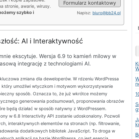
Formularz kontaktowy
 stronie, awarie, wirusy.
możemy szybko i
Napisz:
biuro@bb24.pl
łość: AI i Interaktywność
j mnie ekscytuje. Wersja 6.9 to kamień milowy w
sową integrację z technologiami AI.
K
W
W
kluczowa zmiana dla deweloperów. W rdzeniu WordPressa
n
PI), który umożliwi wtyczkom i motywom wykorzystywanie
ezpieczny sposób. Oznacza to, że już wkrótce możemy
1
atycznego generowania podsumowań, proponowania obrazów
S
które będą działać w sposób natywny z WordPressem.
g
y w 6.8 Interactivity API zostanie udoskonalony. Pozwoli
J
ch, interaktywnych elementów na stronach (np. filtrowanie,
k
ładowania dodatkowych bibliotek JavaScript. To droga w
B
alnych aplikacji na bazie WordPressa, co jest esencją