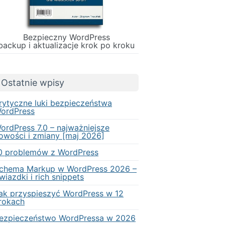
Bezpieczny WordPress
backup i aktualizacje krok po kroku
Ostatnie wpisy
rytyczne luki bezpieczeństwa
ordPress
ordPress 7.0 – najważniejsze
owości i zmiany [maj 2026]
0 problemów z WordPress
chema Markup w WordPress 2026 –
wiazdki i rich snippets
ak przyspieszyć WordPress w 12
rokach
ezpieczeństwo WordPressa w 2026