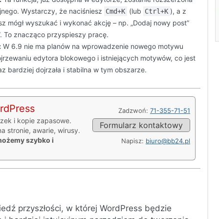
yjnego. Wystarczy, że naciśniesz
(lub
), a z
Cmd+K
Ctrl+K
z mógł wyszukać i wykonać akcję – np. „Dodaj nowy post”
”. To znacząco przyspieszy pracę.
:
W 6.9 nie ma planów na wprowadzenie nowego motywu
jrzewaniu edytora blokowego i istniejących motywów, co jest
az bardziej dojrzała i stabilna w tym obszarze.
dPress
Zadzwoń:
71-355-71-51
czek i kopie zapasowe.
Formularz kontaktowy
 stronie, awarie, wirusy.
możemy szybko i
Napisz:
biuro@bb24.pl
iedź przyszłości, w której WordPress będzie