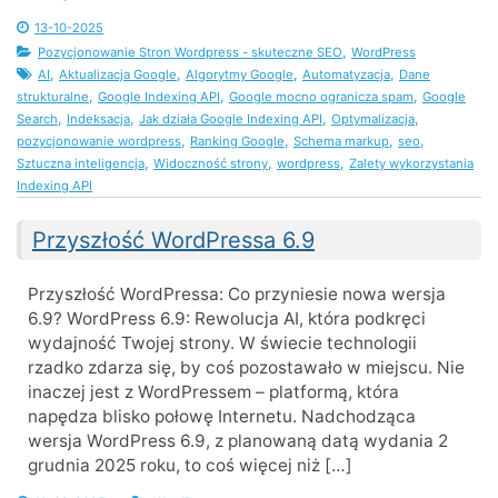
13-10-2025
,
Pozycjonowanie Stron Wordpress - skuteczne SEO
WordPress
,
,
,
,
AI
Aktualizacja Google
Algorytmy Google
Automatyzacja
Dane
,
,
,
strukturalne
Google Indexing API
Google mocno ogranicza spam
Google
,
,
,
,
Search
Indeksacja
Jak działa Google Indexing API
Optymalizacja
,
,
,
,
pozycjonowanie wordpress
Ranking Google
Schema markup
seo
,
,
,
Sztuczna inteligencja
Widoczność strony
wordpress
Zalety wykorzystania
Indexing API
Przyszłość WordPressa 6.9
Przyszłość WordPressa: Co przyniesie nowa wersja
6.9? WordPress 6.9: Rewolucja AI, która podkręci
wydajność Twojej strony. W świecie technologii
rzadko zdarza się, by coś pozostawało w miejscu. Nie
inaczej jest z WordPressem – platformą, która
napędza blisko połowę Internetu. Nadchodząca
wersja WordPress 6.9, z planowaną datą wydania 2
grudnia 2025 roku, to coś więcej niż […]