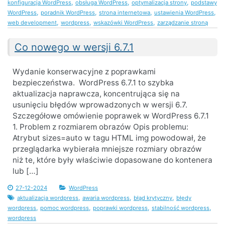
,
,
,
konfiguracja WordPress
obsługa WordPress
optymalizacja strony
podstawy
,
,
,
,
WordPress
poradnik WordPress
strona internetowa
ustawienia WordPress
,
,
,
web development
wordpress
wskazówki WordPress
zarządzanie stroną
Co nowego w wersji 6.7.1
Wydanie konserwacyjne z poprawkami
bezpieczeństwa. WordPress 6.7.1 to szybka
aktualizacja naprawcza, koncentrująca się na
usunięciu błędów wprowadzonych w wersji 6.7.
Szczegółowe omówienie poprawek w WordPress 6.7.1
1. Problem z rozmiarem obrazów Opis problemu:
Atrybut sizes=auto w tagu HTML img powodował, że
przeglądarka wybierała mniejsze rozmiary obrazów
niż te, które były właściwie dopasowane do kontenera
lub […]
27-12-2024
WordPress
,
,
,
aktualizacja wordpress
awaria wordpress
błąd krytyczny
błędy
,
,
,
,
wordpress
pomoc wordpress
poprawki wordpress
stabilność wordpress
wordpress