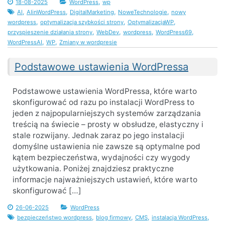
,
18-08-2025
WordPress
wp
,
,
,
,
AI
AIinWordPress
DigitalMarketing
NoweTechnologie
nowy
,
,
,
wordpress
optymalizacja szybkości strony
OptymalizacjaWP
,
,
,
,
przyspieszenie działania strony
WebDev
wordpress
WordPress69
,
,
WordPressAI
WP
Zmiany w wordpresie
Podstawowe ustawienia WordPressa
Podstawowe ustawienia WordPressa, które warto
skonfigurować od razu po instalacji WordPress to
jeden z najpopularniejszych systemów zarządzania
treścią na świecie – prosty w obsłudze, elastyczny i
stale rozwijany. Jednak zaraz po jego instalacji
domyślne ustawienia nie zawsze są optymalne pod
kątem bezpieczeństwa, wydajności czy wygody
użytkowania. Poniżej znajdziesz praktyczne
informacje najważniejszych ustawień, które warto
skonfigurować […]
26-06-2025
WordPress
,
,
,
,
bezpieczeństwo wordpress
blog firmowy
CMS
instalacja WordPress