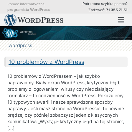
Przejdź
Potrzebna szybka pomoc?
Pomoc informatyczna,
do
programista WordPress
Zadzwoń:
71 355 71 51
treści
Pomoc
Profesjonalna pomoc i stała obsługa stron WordPress
w
obsłudze
i
aktualizacji
wordpress
strony
WordPress.
Aktualizacja
i
10 problemów z WordPress
optymalizacja
stron.
10 problemów z WordPressem – jak szybko
naprawiamy. Biały ekran WordPress, krytyczny błąd,
problemy z logowaniem, wirusy czy niedziałający
formularz – to codzienność w WordPress. Pokazujemy
10 typowych awarii i nasze sprawdzone sposoby
naprawy. Jeśli masz stronę na WordPressie, to pewnie
prędzej czy później zobaczysz jeden z klasycznych
komunikatów: „Wystąpił krytyczny błąd na tej stronie”,
[…]