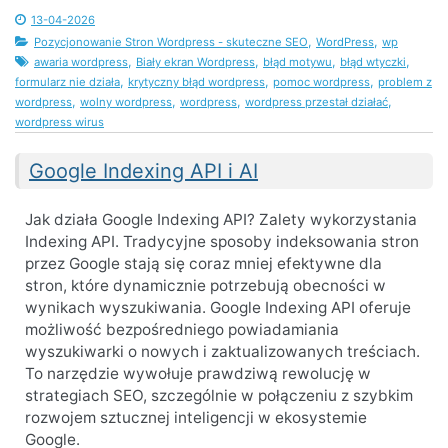
13-04-2026
,
,
Pozycjonowanie Stron Wordpress - skuteczne SEO
WordPress
wp
,
,
,
,
awaria wordpress
Biały ekran Wordpress
błąd motywu
błąd wtyczki
,
,
,
formularz nie działa
krytyczny błąd wordpress
pomoc wordpress
problem z
,
,
,
,
wordpress
wolny wordpress
wordpress
wordpress przestał działać
wordpress wirus
Google Indexing API i AI
Jak działa Google Indexing API? Zalety wykorzystania
Indexing API. Tradycyjne sposoby indeksowania stron
przez Google stają się coraz mniej efektywne dla
stron, które dynamicznie potrzebują obecności w
wynikach wyszukiwania. Google Indexing API oferuje
możliwość bezpośredniego powiadamiania
wyszukiwarki o nowych i zaktualizowanych treściach.
To narzędzie wywołuje prawdziwą rewolucję w
strategiach SEO, szczególnie w połączeniu z szybkim
rozwojem sztucznej inteligencji w ekosystemie
Google.