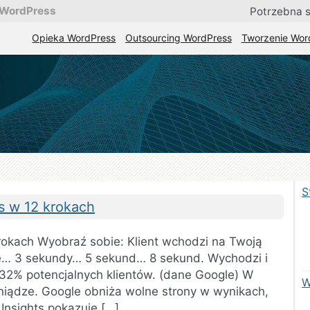
 WordPress
Potrzebna 
Opieka WordPress
Outsourcing WordPress
Tworzenie Wor
lna pomoc i stała obsługa stron WordPress
.
a
cja
S
s w 12 krokach
okach Wyobraź sobie: Klient wchodzi na Twoją
uje… 3 sekundy… 5 sekund… 8 sekund. Wychodzi i
ś 32% potencjalnych klientów. (dane Google) W
W
niądze. Google obniża wolne strony w wynikach,
 Insights pokazuje […]