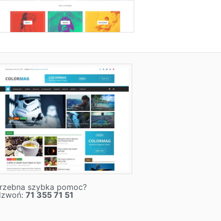
rzebna szybka pomoc?
dzwoń:
71 355 71 51