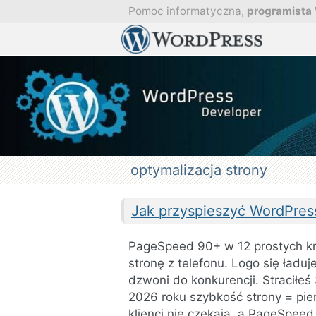
Przejdź
Pomoc informatyczna,
programista
do
Pomoc
treści
Profesjona
w
obsłudze
i
aktualizacji
strony
WordPress
Aktualizacj
i
optymaliza
stron.
optymalizacja strony
Jak przyspieszyć WordPres
PageSpeed 90+ w 12 prostych kr
stronę z telefonu. Logo się ład
dzwoni do konkurencji. Straciłe
2026 roku szybkość strony = pie
klienci nie czekają, a PageSpeed