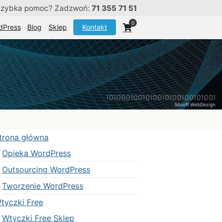
szybka pomoc? Zadzwoń:
71 355 71 51
0
dPress
Blog
Sklep
Kontakt
trona główna
Opieka WordPress
Outsourcing WordPress
Tworzenie WordPress
tyczki Free
Wtyczki Free Sklep