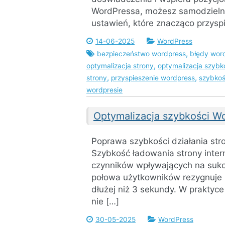
WordPressa, możesz samodzielni
ustawień, które znacząco przyspi
14-06-2025
WordPress
,
bezpieczeństwo wordpress
błędy wor
,
optymalizacja strony
optymalizacja szybk
,
,
strony
przyspieszenie wordpress
szybkoś
wordpresie
Optymalizacja szybkości W
Poprawa szybkości działania stro
Szybkość ładowania strony inter
czynników wpływających na sukc
połowa użytkowników rezygnuje z 
dłużej niż 3 sekundy. W praktyce
nie […]
30-05-2025
WordPress