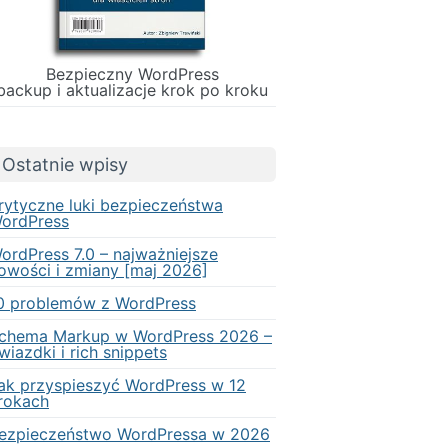
Bezpieczny WordPress
backup i aktualizacje krok po kroku
Ostatnie wpisy
rytyczne luki bezpieczeństwa
ordPress
ordPress 7.0 – najważniejsze
owości i zmiany [maj 2026]
0 problemów z WordPress
chema Markup w WordPress 2026 –
wiazdki i rich snippets
ak przyspieszyć WordPress w 12
rokach
ezpieczeństwo WordPressa w 2026