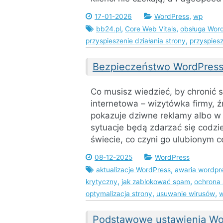
,
17-01-2026
WordPress
wp
,
,
bb24.pl
Core Web Vitals
obsługa Wor
,
przyspieszenie działania strony
przyspies
Bezpieczeństwo WordPres
Co musisz wiedzieć, by chronić 
internetowa – wizytówka firmy, ź
pokazuje dziwne reklamy albo w 
sytuacje będą zdarzać się codz
świecie, co czyni go ulubionym 
08-12-2025
WordPress
,
aktualizacje WordPress
awaria wordpr
,
,
krytyczny
jak zablokować spam
ochrona 
,
,
optymalizacja strony
usuwanie wirusów
w
Podstawowe ustawienia Wo