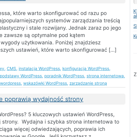
K
sa, które warto skonfigurować od razu po
a
najpopularniejszych systemów zarządzania treścią
S
elastyczny i stale rozwijany. Jednak zaraz po jego
nie zawsze są optymalne pod kątem
K
 wygody użytkowania. Poniżej znajdziesz
jszych ustawień, które warto skonfigurować […]
,
,
,
,
wy
CMS
instalacja WordPress
konfiguracja WordPress
Z
,
,
,
podstawy WordPress
poradnik WordPress
strona internetowa
,
,
wordpress
wskazówki WordPress
zarządzanie stroną
e poprawią wydajność strony
WordPress? 5 kluczowych ustawień WordPress,
 strony. Wydajna i szybka strona internetowa to
ciąga więcej odwiedzających, poprawia ich
nowanie w Google. Jeśli korzystasz z