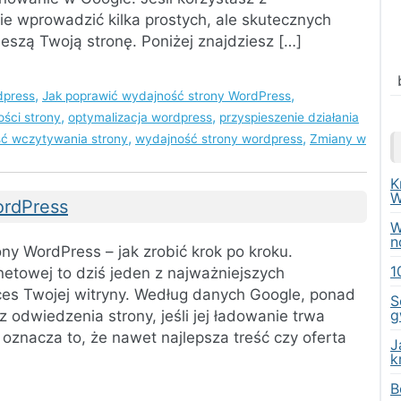
e wprowadzić kilka prostych, ale skutecznych
eszą Twoją stronę. Poniżej znajdziesz […]
,
,
dpress
Jak poprawić wydajność strony WordPress
,
,
ości strony
optymalizacja wordpress
przyspieszenie działania
,
,
ć wczytywania strony
wydajność strony wordpress
Zmiany w
K
W
ordPress
W
n
ny WordPress – jak zrobić krok po kroku.
1
netowej to dziś jeden z najważniejszych
es Twojej witryny. Według danych Google, ponad
S
g
odwiedzenia strony, jeśli jej ładowanie trwa
 oznacza to, że nawet najlepsza treść czy oferta
J
k
B