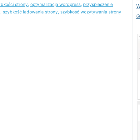
,
,
ybkości strony
optymalizacja wordpress
przyspieszenie
W
,
,
s
szybkość ładowania strony
szybkość wczytywania strony
G