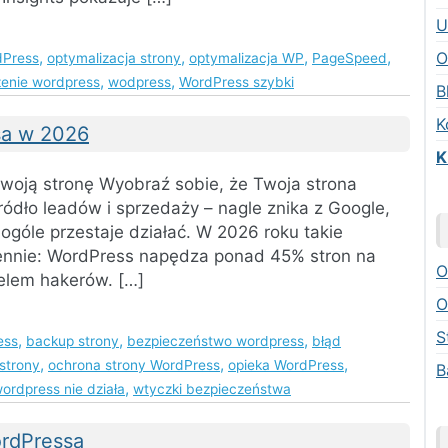
U
,
,
,
,
O
dPress
optymalizacja strony
optymalizacja WP
PageSpeed
,
,
zenie wordpress
wodpress
WordPress szybki
B
K
sa w 2026
K
swoją stronę Wyobraź sobie, że Twoja strona
ródło leadów i sprzedaży – nagle znika z Google,
ogóle przestaje działać. W 2026 roku takie
iennie: WordPress napędza ponad 45% stron na
O
celem hakerów. […]
O
S
,
,
,
ess
backup strony
bezpieczeństwo wordpress
błąd
,
,
,
strony
ochrona strony WordPress
opieka WordPress
B
,
ordpress nie działa
wtyczki bezpieczeństwa
rdPressa