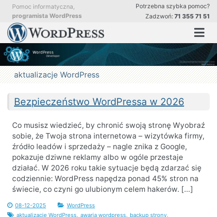
Przejdź
Potrzebna szybka pomoc?
Pomoc informatyczna,
do
programista WordPress
Zadzwoń:
71 355 71 51
treści
Pomoc
Profesjonalna pomoc i stała obsługa stron WordPress
w
obsłudze
i
aktualizacji
aktualizacje WordPress
strony
WordPress.
Aktualizacja
i
Bezpieczeństwo WordPressa w 2026
optymalizacja
stron.
Co musisz wiedzieć, by chronić swoją stronę Wyobraź
sobie, że Twoja strona internetowa – wizytówka firmy,
źródło leadów i sprzedaży – nagle znika z Google,
pokazuje dziwne reklamy albo w ogóle przestaje
działać. W 2026 roku takie sytuacje będą zdarzać się
codziennie: WordPress napędza ponad 45% stron na
świecie, co czyni go ulubionym celem hakerów. […]
08-12-2025
WordPress
,
,
,
aktualizacje WordPress
awaria wordpress
backup strony