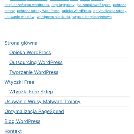
,
,
,
bezpieczeństwo wordpress
błąd krytyczny
jak zablokować spam
ochrona
,
,
,
,
strony
ochrona strony WordPress
opieka WordPress
optymalizacja strony
,
,
usuwanie wirusów
wordpress nie działa
wtyczki bezpieczeństwa
Strona główna
Opieka WordPress
Outsourcing WordPress
Tworzenie WordPress
Wtyczki Free
Wtyczki Free Sklep
Usuwanie Wrusy Malware Trojany
Optymalizacja PageSpeed
Blog WordPress
Kontakt